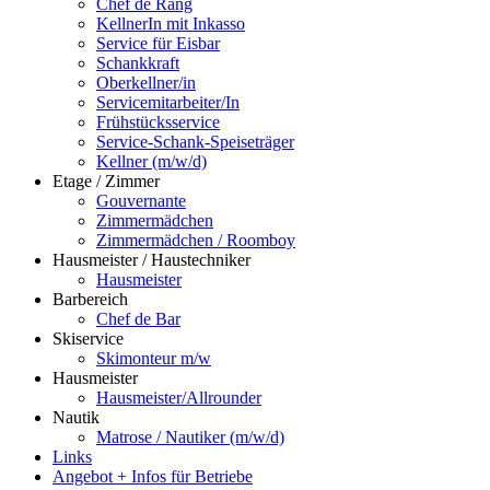
Chef de Rang
KellnerIn mit Inkasso
Service für Eisbar
Schankkraft
Oberkellner/in
Servicemitarbeiter/In
Frühstücksservice
Service-Schank-Speiseträger
Kellner (m/w/d)
Etage / Zimmer
Gouvernante
Zimmermädchen
Zimmermädchen / Roomboy
Hausmeister / Haustechniker
Hausmeister
Barbereich
Chef de Bar
Skiservice
Skimonteur m/w
Hausmeister
Hausmeister/Allrounder
Nautik
Matrose / Nautiker (m/w/d)
Links
Angebot + Infos für Betriebe