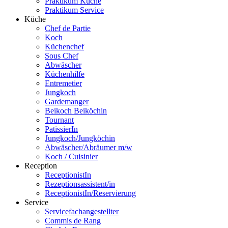
Praktikum Küche
Praktikum Service
Küche
Chef de Partie
Koch
Küchenchef
Sous Chef
Abwäscher
Küchenhilfe
Entremetier
Jungkoch
Gardemanger
Beikoch Beiköchin
Tournant
PatissierIn
Jungkoch/Jungköchin
Abwäscher/Abräumer m/w
Koch / Cuisinier
Reception
ReceptionistIn
Rezeptionsassistent/in
ReceptionistIn/Reservierung
Service
Servicefachangestellter
Commis de Rang