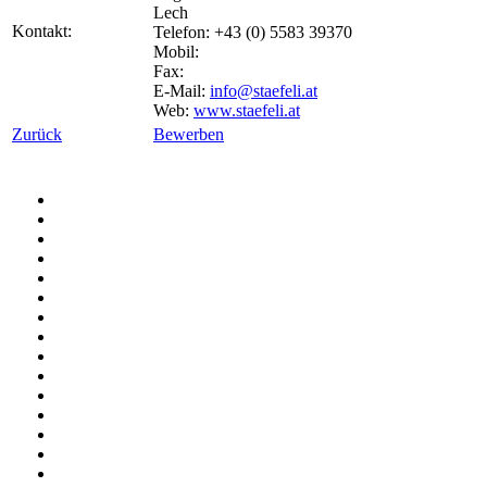
Lech
Kontakt:
Telefon: +43 (0) 5583 39370
Mobil:
Fax:
E-Mail:
info@staefeli.at
Web:
www.staefeli.at
Zurück
Bewerben