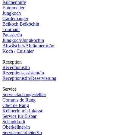
Küchenhilfe
Entremetier
Jungkoch
Gardemanger
Beikoch Beiköchin
Tournant
PatissierIn
Jungkoch/Jungköchin
Abwäscher/Abräumer m/w
Koch / Cuisinier
Reception
ReceptionistIn
Rezeptionsassistent/in
ReceptionistIn/Reservierung
Service
Servicefachangestellter
Commis de Rang
Chef de Rang
KellnerIn mit Inkasso
Service für Eisbar
Schankkraft
Oberkellner/in
Servicemitarbeiter/In